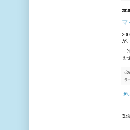
20
マ
20
が
一
ま
投
ラ
新
登録