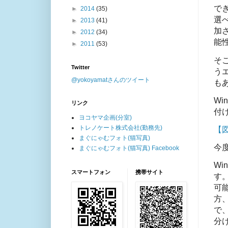
でき
►
2014
(35)
選べ
►
2013
(41)
加
►
2012
(34)
能
►
2011
(53)
そ
Twitter
う
@yokoyamatさんのツイート
も
Wi
リンク
付
ヨコヤマ企画(分室)
トレノケート株式会社(勤務先)
【
まぐにゃむフォト(猫写真)
今
まぐにゃむフォト(猫写真) Facebook
Wi
スマートフォン
携帯サイト
す。
可能
方、
で、
分