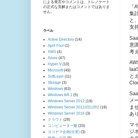
による発言やコメントは、トレノケート
「A
の正式な見解またはコメントではありま
せん。
集
と
支
ラベル
Sa
Active Directory
(14)
意
April Fool
(1)
考
AWS
(4)
Azure
(47)
A
Hyper-V
(10)
Ia
Microsoft
(49)
とえ
SoftLayer
(11)
Cl
Storage
(3)
Windows
(63)
S
Windows 8/8.1
(5)
メ
Windows Server 2012
(19)
ま
Windows Server 2012/2012R2
(18)
あ
Windows Server 2016
(3)
クラウド
(28)
マ
コンピュータ一般
(33)
ジネ
ヨコヤマ企画(分室)
(3)