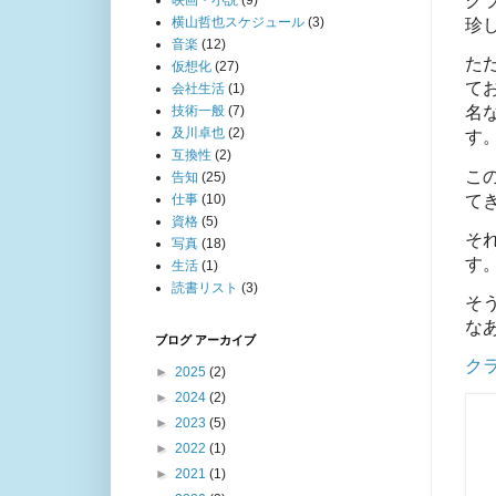
ク
映画・小説
(9)
横山哲也スケジュール
(3)
珍
音楽
(12)
た
仮想化
(27)
てお
会社生活
(1)
技術一般
(7)
名な
及川卓也
(2)
す
互換性
(2)
こ
告知
(25)
て
仕事
(10)
資格
(5)
そ
写真
(18)
す
生活
(1)
読書リスト
(3)
そ
な
ブログ アーカイブ
ク
►
2025
(2)
►
2024
(2)
►
2023
(5)
►
2022
(1)
►
2021
(1)