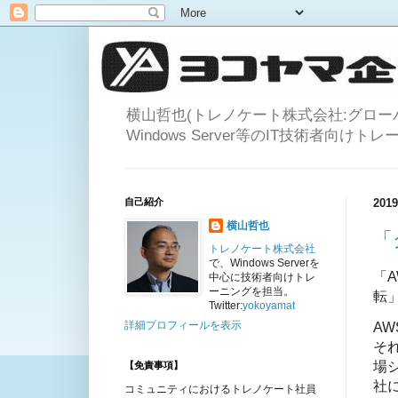
横山哲也(トレノケート株式会社:グロ
Windows Server等のIT技術者向け
自己紹介
20
横山哲也
「
トレノケート株式会社
で、Windows Serverを
「
中心に技術者向けトレ
ーニングを担当。
転
Twitter:
yokoyamat
詳細プロフィールを表示
A
そ
場
【免責事項】
社
コミュニティにおけるトレノケート社員