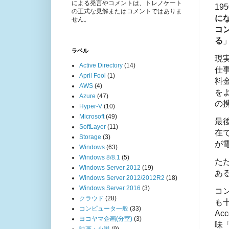
による発言やコメントは、トレノケート
19
の正式な見解またはコメントではありま
に
せん。
コ
る
ラベル
現
Active Directory
(14)
仕
April Fool
(1)
料
AWS
(4)
を
Azure
(47)
の
Hyper-V
(10)
Microsoft
(49)
最
SoftLayer
(11)
在
Storage
(3)
が
Windows
(63)
Windows 8/8.1
(5)
た
Windows Server 2012
(19)
あ
Windows Server 2012/2012R2
(18)
Windows Server 2016
(3)
コ
クラウド
(28)
も
コンピュータ一般
(33)
A
ヨコヤマ企画(分室)
(3)
味