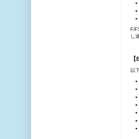
F/
し
【B
以下