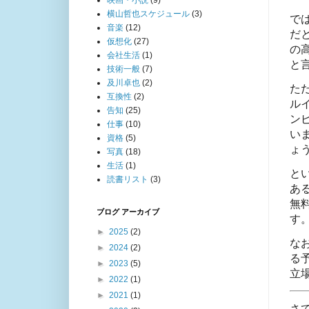
映画・小説
(9)
横山哲也スケジュール
(3)
で
音楽
(12)
だ
仮想化
(27)
の
会社生活
(1)
と
技術一般
(7)
及川卓也
(2)
た
互換性
(2)
ル
告知
(25)
ン
仕事
(10)
い
資格
(5)
ょ
写真
(18)
生活
(1)
と
読書リスト
(3)
あ
無
ブログ アーカイブ
す
►
2025
(2)
な
►
2024
(2)
る
►
2023
(5)
立
►
2022
(1)
►
2021
(1)
さ