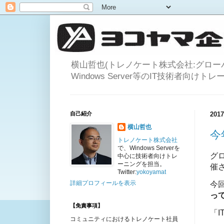
横山哲也(トレノケート株式会社:グロ
Windows Server等のIT技術者向け
自己紹介
20
横山哲也
今
トレノケート株式会社
で、Windows Serverを
グロ
中心に技術者向けトレ
ーニングを担当。
催
Twitter:
yokoyamat
詳細プロフィールを表示
今
って
【免責事項】
「
コミュニティにおけるトレノケート社員