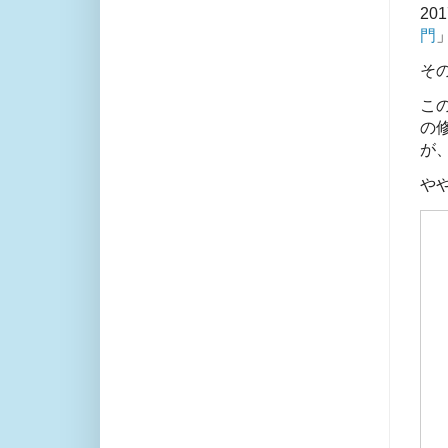
20
門
そ
こ
の
が
や