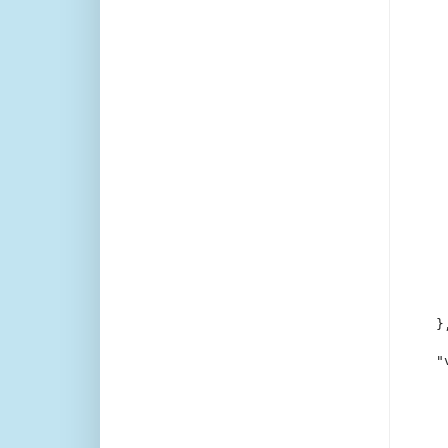
   
   
   
   
    
    
   
   
   
   
    
    
   
   
   
   
    
    
  },
  "
   
   
   
   