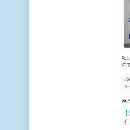
秋
の
投
ラ
20
【
イ