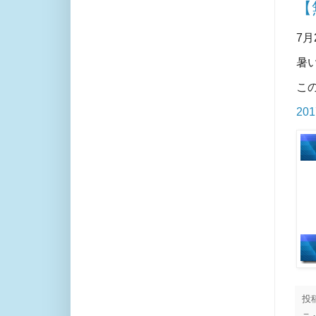
【
7月
暑
こ
20
投