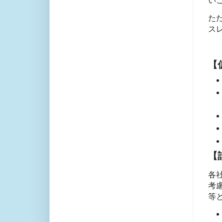
い
ただ
ス
【
【
各
考
等