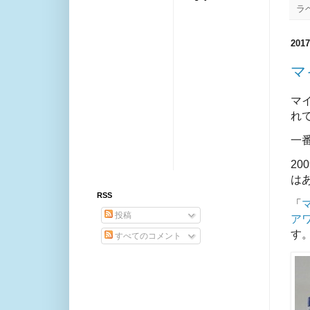
ラ
20
マ
マイ
れ
一
2
は
RSS
「
投稿
ア
す
すべてのコメント