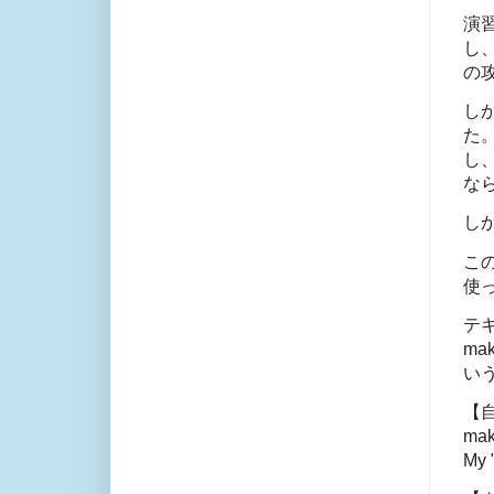
演
し
の
し
た
し
な
しか
こ
使
テキ
ma
い
【
mak
My 