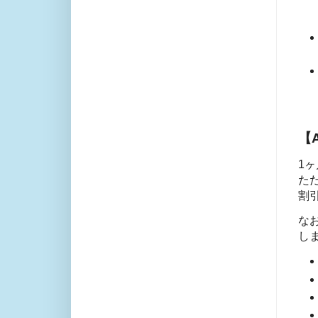
【
1ヶ
た
割
なお
し