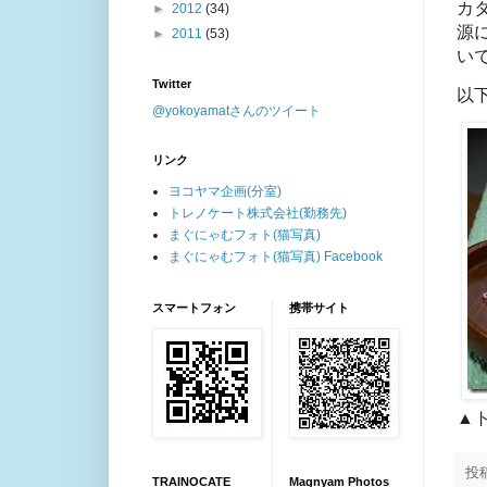
カ
►
2012
(34)
源
►
2011
(53)
い
Twitter
以
@yokoyamatさんのツイート
リンク
ヨコヤマ企画(分室)
トレノケート株式会社(勤務先)
まぐにゃむフォト(猫写真)
まぐにゃむフォト(猫写真) Facebook
スマートフォン
携帯サイト
▲
投
TRAINOCATE
Magnyam Photos