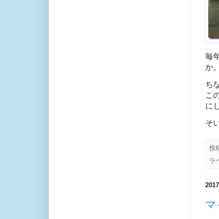
毎
か
ち
こ
に
そ
投
ラ
20
マ