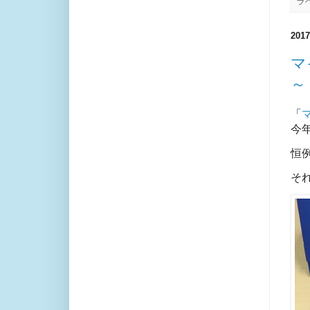
ラ
20
マ
～
「
今年
恒
そ