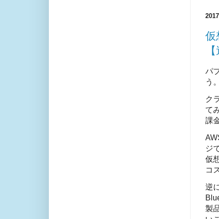
20
仮
【
パ
う
ク
てみ
課
A
ジ
仮
コ
逆に
Bl
製