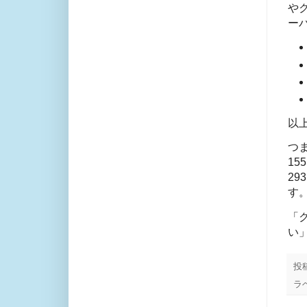
や
ー
以上
つ
15
29
す
「
い
投
ラ