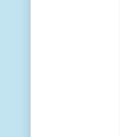
   
   
   
  
    
    
   
   
   
   
   
   
   
   
   
   
    
    
   
   
   
  
    
    