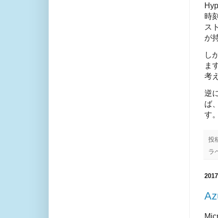
H
時
ス
が
し
ま
考
逆
ば
す
投
ラ
20
A
Mi