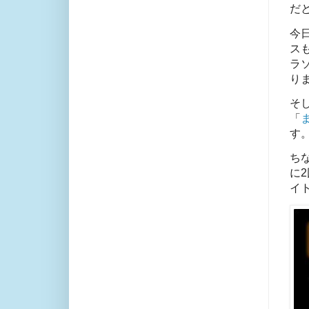
だ
今
ス
ラ
り
そ
「
す
ちな
に
イ