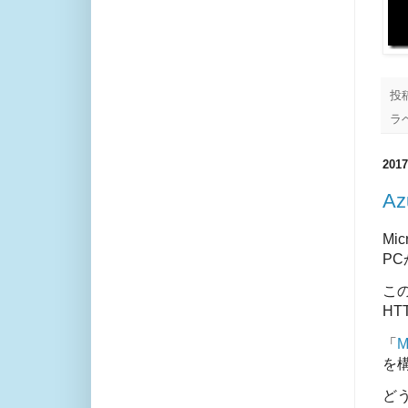
投
ラ
20
A
Mi
P
この
H
「
M
を
ど