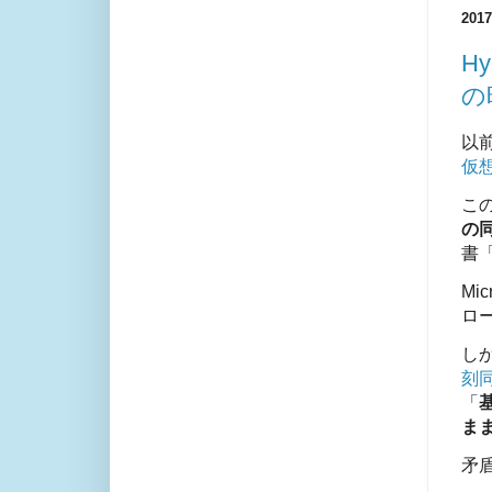
20
H
の
以
仮
こ
の
書
Mi
ロ
し
刻
「
ま
矛