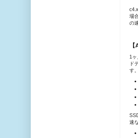
c4
場合
の
【
1ヶ
ドデ
す
S
速