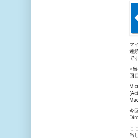
マ
連
で
※
回
Mi
(Ac
Ma
今回
Di
ここ
当