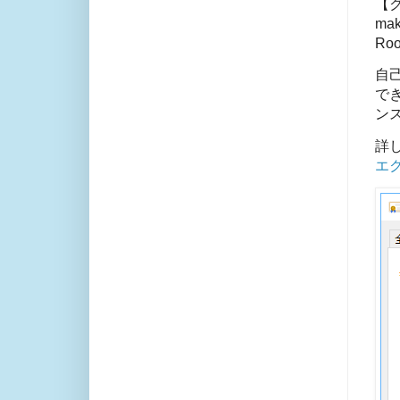
【
mak
Roo
自己
で
ン
詳
エ