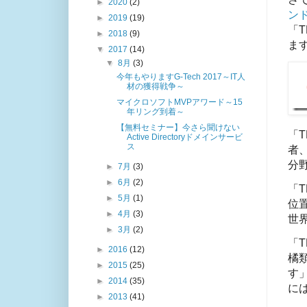
►
2020
(2)
ン
►
2019
(19)
「T
►
2018
(9)
ま
▼
2017
(14)
▼
8月
(3)
今年もやりますG-Tech 2017～IT人
材の獲得戦争～
マイクロソフトMVPアワード～15
年リング到着～
【無料セミナー】今さら聞けない
「T
Active Directoryドメインサービ
ス
者、
分
►
7月
(3)
►
6月
(2)
「
►
5月
(1)
位
►
4月
(3)
世
►
3月
(2)
「T
►
2016
(12)
橘
►
2015
(25)
す
►
2014
(35)
に
►
2013
(41)