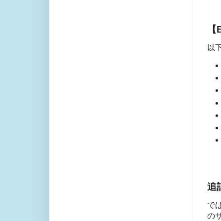
【B
以下
追
で
の