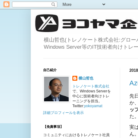
横山哲也(トレノケート株式会社:グロ
Windows Server等のIT技術者向け
自己紹介
20
横山哲也
A
トレノケート株式会社
で、Windows Serverを
先
中心に技術者向けトレ
ーニングを担当。
か
Twitter:
yokoyamat
ッ
詳細プロフィールを表示
た
実
【免責事項】
ん
コミュニティにおけるトレノケート社員