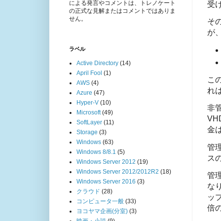
による発言やコメントは、トレノケート
受
の正式な見解またはコメントではありま
せん。
そ
が
ラベル
Active Directory
(14)
April Fool
(1)
こ
AWS
(4)
れ
Azure
(47)
Hyper-V
(10)
非
Microsoft
(49)
V
SoftLayer
(11)
金
Storage
(3)
Windows
(63)
管
Windows 8/8.1
(5)
ス
Windows Server 2012
(19)
Windows Server 2012/2012R2
(18)
管
Windows Server 2016
(3)
な
クラウド
(28)
ッ
コンピュータ一般
(33)
倍
ヨコヤマ企画(分室)
(3)