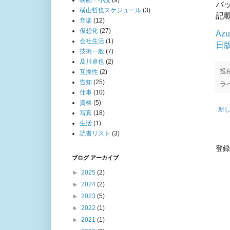
映画・小説
(9)
バ
横山哲也スケジュール
(3)
記
音楽
(12)
仮想化
(27)
Az
会社生活
(1)
日版
技術一般
(7)
及川卓也
(2)
投
互換性
(2)
告知
(25)
ラ
仕事
(10)
資格
(5)
新
写真
(18)
生活
(1)
読書リスト
(3)
登録
ブログ アーカイブ
►
2025
(2)
►
2024
(2)
►
2023
(5)
►
2022
(1)
►
2021
(1)