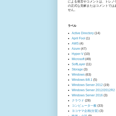
による発言やコメントは、トレノ
の正式な見解またはコメントでは
せん。
ラベル
Active Directory
(14)
April Fool
(1)
AWS
(4)
Azure
(47)
Hyper-V
(10)
Microsoft
(49)
SoftLayer
(11)
Storage
(3)
Windows
(63)
Windows 8/8.1
(5)
Windows Server 2012
(19)
Windows Server 2012/2012R2
Windows Server 2016
(3)
クラウド
(28)
コンピュータ一般
(33)
ヨコヤマ企画(分室)
(3)