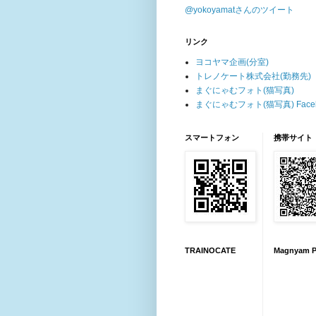
@yokoyamatさんのツイート
リンク
ヨコヤマ企画(分室)
トレノケート株式会社(勤務先)
まぐにゃむフォト(猫写真)
まぐにゃむフォト(猫写真) Faceb
スマートフォン
携帯サイト
TRAINOCATE
Magnyam P