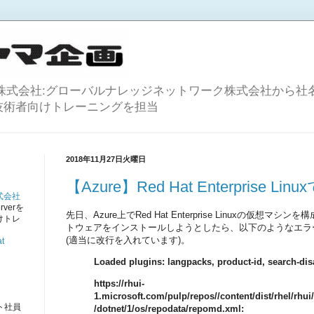
株式会社:グローバルナレッジネットワーク株式会社から社名
等のIT技術者向けトレーニングを担当
2018年11月27日火曜日
【Azure】Red Hat Enterprise L
式会社
rverを
先日、Azure上でRed Hat Enterprise Linuxの仮想マ
けトレ
トウェアをインストールしようとしたら、以下のようなエラ
。
(適当に改行を入れています)。
t
Loaded plugins: langpacks, product-id, search-di
https://rhui-
1.microsoft.com/pulp/repos//content/dist/rhel/rhui
ト社員
/dotnet/1/os/repodata/repomd.xml: