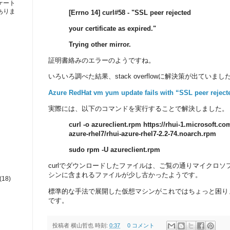
ケート
ありま
[Errno 14] curl#58 - "SSL peer rejected
your certificate as expired."
Trying other mirror.
証明書絡みのエラーのようですね。
いろいろ調べた結果、stack overflowに解決策が出ていまし
Azure RedHat vm yum update fails with “SSL peer rejected
実際には、以下のコマンドを実行することで解決しました。
curl -o azureclient.rpm https://rhui-1.microsoft.c
azure-rhel7/rhui-azure-rhel7-2.2-74.noarch.rpm
sudo rpm -U azureclient.rpm
curlでダウンロードしたファイルは、ご覧の通りマイクロ
シンに含まれるファイルが少し古かったようです。
(18)
標準的な手法で展開した仮想マシンがこれではちょっと困り
です。
投稿者
横山哲也
時刻:
0:37
0 コメント