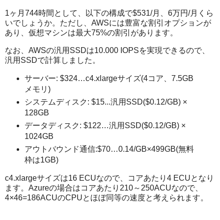
1ヶ月744時間として、以下の構成で$531/月、6万円/月くら
いでしょうか。ただし、AWSには豊富な割引オプションが
あり、仮想マシンは最大75%の割引があります。
なお、AWSの汎用SSDは10.000 IOPSを実現できるので、
汎用SSDで計算しました。
サーバー: $324…c4.xlargeサイズ(4コア、7.5GB
メモリ)
システムディスク: $15...汎用SSD($0.12/GB) ×
128GB
データディスク: $122…汎用SSD($0.12/GB) ×
1024GB
アウトバウンド通信:$70…0.14/GB×499GB(無料
枠は1GB)
c4.xlargeサイズは16 ECUなので、コアあたり4 ECUとなり
ます。Azureの場合はコアあたり210～250ACUなので、
4×46=186ACUのCPUとほぼ同等の速度と考えられます。