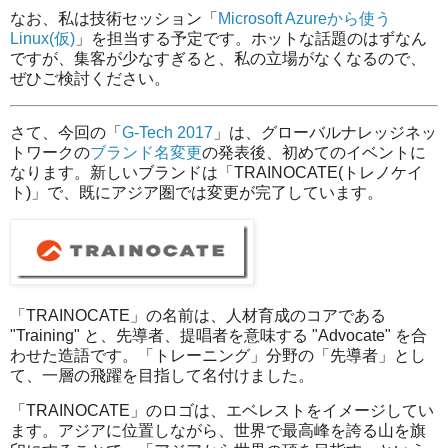
なお、私は技術セッション「
Microsoft Azureから使う
Linux(仮)
」を担当する予定です。ホットな話題のはずなん
ですが、集客が少なすぎると、私の立場がなくなるので、
ぜひご検討ください。
さて、今回の「
G-Tech 2017
」は、グローバルナレッジネッ
トワークの
ブランド名変更
の発表後、初めてのイベントに
なります。新しいブランドは「TRAINOCATE(トレノケイ
ト)」で、既にアジア圏では変更が完了しています。
「TRAINOCATE」の名前は、人材育成のコアである
"Training" と、先導者、提唱者を意味する "Advocate" を合
わせた造語です。「トレーニング」分野の「先導者」とし
て、一層の飛躍を目指して名付けました。
「TRAINOCATE」のロゴは、エベレストをイメージしてい
ます。アジアに位置しながら、世界で最高峰を誇る山を旗