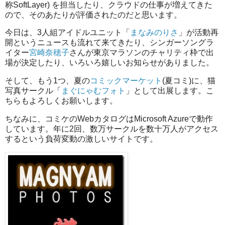
称SoftLayer) を担当したり、クラウドの仕事が増えてきた
ので、そのあたりが評価されたのだと思います。
今日は、3人組アイドルユニット「
まなみのりさ
」が活動再
開というニュースも流れて来てきたり、シンガーソングラ
イター
宮崎奈穂子
さんが東京マラソンのチャリティ枠で出
場が決定したり、いろいろ嬉しいお知らせがありました。
そして、もう1つ、夏の
コミックマーケット
(夏コミ)に、猫
写真サークル「
まぐにゃむフォト
」として出展します。こ
ちらもよろしくお願いします。
ちなみに、コミケのWebカタログはMicrosoft Azureで動作
しています。年に2回、数万サークルを数十万人がアクセス
するという負荷変動の激しいサイトです。