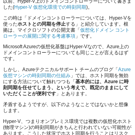
以前、Hyper-V上のドメインコントローラーについて書きま
した(
Hyper-V 仮想化環境での時刻同期
)。
この時は「ドメインコントローラーについては、Hyper-Vを
使った
ホストとの同期を停止
する」と紹介しています。根
拠は、マイクロソフトの公開文書「
仮想化ドメイン コント
ローラーの展開に関する考慮事項
」です。
Microsoft Azureの仮想化基盤はHyper-Vなので、Azure上の
ドメインコントローラーについても同じことが言えるはず
です。
しかし、Azureテクニカルサポート チームのブログ「
Azure
仮想マシンの時刻同期の仕組み
」では、ホスト同期を無効
にする方法について触れつつも「
基本的には、Azure に時
刻同期を任せてしまう、という考えで、既定のままにして
いただくことが便利です
」とあります。
矛盾するようですが、以下のようなことではないかと想像
します。
Hyper-V、つまりオンプレミス環境では複数の仮想化ホスト
(物理マシン)の時刻同期がきちんと行われていない可能性が
あります。こうした状況でホスト同期を行うことはリスク