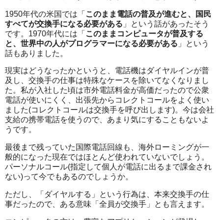
1950年代の米国では「
このまま電話の普及が進むと、国民
すべてが交換手になる必要がある
」という話があったそう
です。1970年代には「
このままコンピュータが普及する
と、世界中の人がプログラマーになる必要がある
」という
話もありました。
現実はどうなったかというと、電話機はダイヤルインが普
及し、交換手の仕事は特殊なケースを除いてなくなりまし
た。私が入社した頃は市外電話料金が高価だったので公衆
電話が使いにくく、出張先からコレクトコールをよく使い
ました(コレクトコールは交換手を呼び出します)。今は会社
支給の携帯電話を使うので、あまり気にすることもないよ
うです。
最後まで残っていた国際電話回線も、海外ローミングが一
般的になった現在ではほとんど使われていないでしょう。
パーソナルコール(指定して個人が電話に出るまで課金され
ない)って今でもあるのでしょうか。
ただし、「ダイヤルする」という行為は、本来交換手の仕
事だったので、ある意味「全員が交換手」とも言えます。