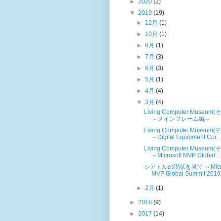
►
2020
(2)
▼
2019
(19)
►
12月
(1)
►
10月
(1)
►
8月
(1)
►
7月
(3)
►
6月
(3)
►
5月
(1)
►
4月
(4)
▼
3月
(4)
Living Computer Museum(
～メインフレーム編～
Living Computer Museum(
～Digital Equipment Cor...
Living Computer Museum(
～Microsoft MVP Global ...
シアトルの現状を見て ～Micro
MVP Global Summit 201
►
2月
(1)
►
2018
(9)
►
2017
(14)