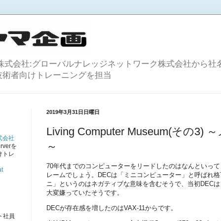
株式会社:グローバルナレッジネットワーク株式会社から社名
等のIT技術者向けトレーニングを担当
2019年3月31日日曜日
Living Computer Museum(そ
式会社
～
rverを
けトレ
。
70年代までのコンピューターをリードしたのはなんといって
t
レームでしょう。DECは「ミニコンピューター」と呼ばれ
ニ」というのはネガティブな意味を含むそうで、当初DEC
大変嫌っていたそうです。
DECが存在感を増したのはVAX-11からです。
ト社員