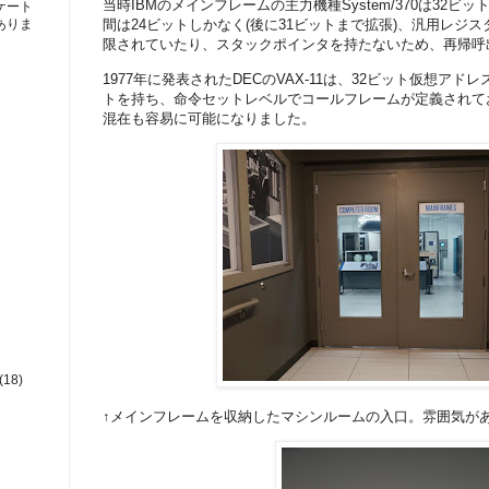
当時IBMのメインフレームの主力機種System/370は32ビ
ケート
ありま
間は24ビットしかなく(後に31ビットまで拡張)、汎用レジ
限されていたり、スタックポインタを持たないため、再帰呼
1977年に発表されたDECのVAX-11は、32ビット仮想ア
トを持ち、命令セットレベルでコールフレームが定義されて
混在も容易に可能になりました。
(18)
↑メインフレームを収納したマシンルームの入口。雰囲気が