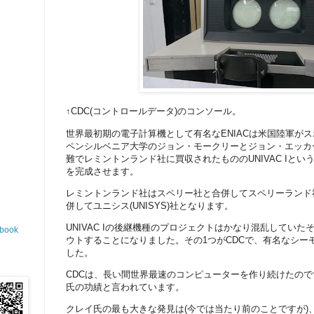
↑CDC(コントロールデータ)のコンソール。
世界最初期の電子計算機として有名なENIACは米国陸軍が
ペンシルベニア大学のジョン・モークリーとジョン・エッカ
難でレミントンランド社に買収されたもののUNIVAC Iと
を完成させます。
レミントンランド社はスペリー社と合併してスペリーランド
併してユニシス(UNISYS)社となります。
UNIVAC Iの後継機種のプロジェクトはかなり混乱してい
ook
ウトすることになりました。その1つがCDCで、有名なシー
した。
CDCは、長い間世界最速のコンピューターを作り続けたの
氏の功績と言われています。
クレイ氏の最も大きな発見は(今では当たり前のことですが)