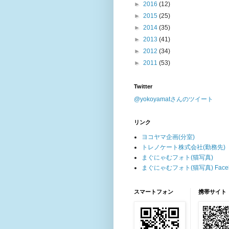
►
2016
(12)
►
2015
(25)
►
2014
(35)
►
2013
(41)
►
2012
(34)
►
2011
(53)
Twitter
@yokoyamatさんのツイート
リンク
ヨコヤマ企画(分室)
トレノケート株式会社(勤務先)
まぐにゃむフォト(猫写真)
まぐにゃむフォト(猫写真) Faceb
スマートフォン
携帯サイト