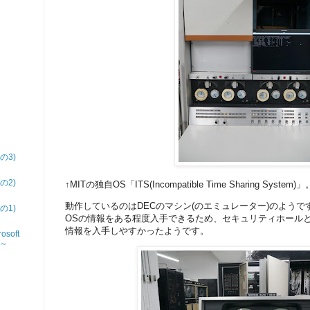
その3)
その2)
↑MITの独自OS「ITS(Incompatible Time Sharing System)」
動作しているのはDECのマシン(のエミュレーター)のようで
その1)
OSの情報をある程度入手できるため、セキュリティホール
情報を入手しやすかったようです。
soft
9～