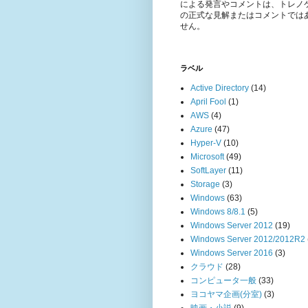
による発言やコメントは、トレノ
の正式な見解またはコメントでは
せん。
ラベル
Active Directory
(14)
April Fool
(1)
AWS
(4)
Azure
(47)
Hyper-V
(10)
Microsoft
(49)
SoftLayer
(11)
Storage
(3)
Windows
(63)
Windows 8/8.1
(5)
Windows Server 2012
(19)
Windows Server 2012/2012R2
Windows Server 2016
(3)
クラウド
(28)
コンピュータ一般
(33)
ヨコヤマ企画(分室)
(3)