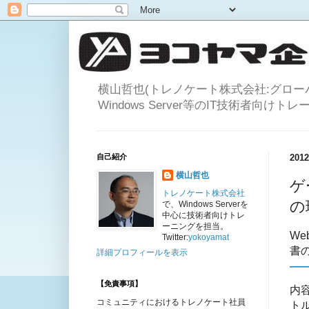
横山哲也(トレノケート株式会社:グロ
Windows Server等のIT技術者向け
自己紹介
20
横山哲也
ゲ
トレノケート株式会社
の
で、Windows Serverを
中心に技術者向けトレ
ーニングを担当。
We
Twitter:
yokoyamat
書
詳細プロフィールを表示
―
【免責事項】
内容
コミュニティにおけるトレノケート社員
ト