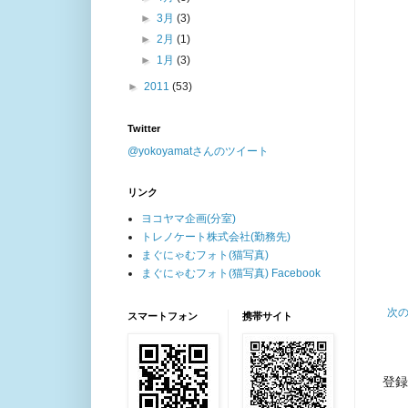
►
3月
(3)
►
2月
(1)
►
1月
(3)
►
2011
(53)
Twitter
@yokoyamatさんのツイート
リンク
ヨコヤマ企画(分室)
トレノケート株式会社(勤務先)
まぐにゃむフォト(猫写真)
まぐにゃむフォト(猫写真) Facebook
次
スマートフォン
携帯サイト
登録