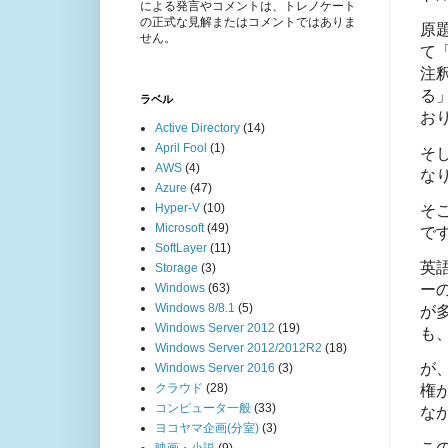
による発言やコメントは、トレノケート
の正式な見解またはコメントではありま
原
せん。
て「
注
る
ラベル
お
Active Directory
(14)
April Fool
(1)
そし
AWS
(4)
な
Azure
(47)
Hyper-V
(10)
そ
Microsoft
(49)
で
SoftLayer
(11)
英
Storage
(3)
ー
Windows
(63)
Windows 8/8.1
(5)
が
Windows Server 2012
(19)
も
Windows Server 2012/2012R2
(18)
が
Windows Server 2016
(3)
クラウド
(28)
権
コンピュータ一般
(33)
な
ヨコヤマ企画(分室)
(3)
こ