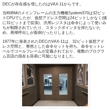
DECが存在感を増したのはVAX-11からです。
当時IBMのメインフレームの主力機種System/370は32ビッ
トCPUでしたが、仮想アドレス空間は24ビットしかなく(後
に31ビットまで拡張)、汎用レジスタは命令によって使いみ
ちが制限されていたり、スタックポインタを持たないた
め、再帰呼出しが面倒だったりしました。
1977年に発表されたDECのVAX-11は、32ビット仮想アド
レス空間と、整然とした命令セットを持ち、命令セットレ
ベルでコールフレームが定義されており、複数のプログラ
ム言語の混在も容易に可能になりました。