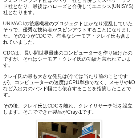
レミントンランド社はスペリー社と合併してスペリーラン
ド社となり、最後はバローズと合併してユニシス(UNISYS)
社となります。
UNIVAC Iの後継機種のプロジェクトはかなり混乱していた
そうで、優秀な技術者がスピンアウトすることになりまし
た。その1つがCDCで、有名なシーモア・クレイ氏も含ま
れていました。
CDCは、長い間世界最速のコンピューターを作り続けたの
ですが、それはシーモア・クレイ氏の功績と言われていま
す。
クレイ氏の最も大きな発見は(今では当たり前のことです
が)、コンピューターの速度はCPU単独でなく、メモリやI/O
など入出力のバンド幅にも依存することを指摘したことで
す。
その後、クレイ氏はCDCを離れ、クレイリサーチ社を設立
します。そこでできた製品がCray-1です。