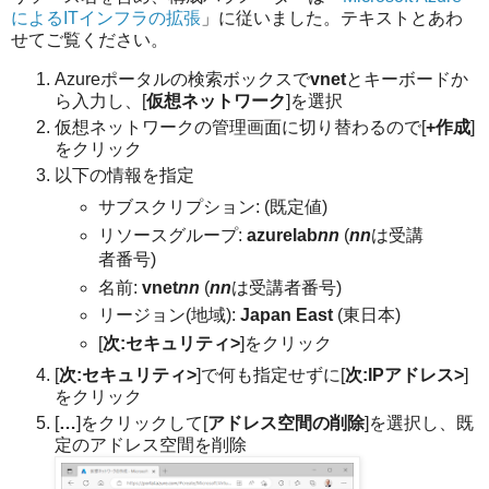
によるITインフラの拡張
」に従いました。テキストとあわ
せてご覧ください。
Azureポータルの検索ボックスで
vnet
とキーボードか
ら入力し、[
仮想ネットワーク
]を選択
仮想ネットワークの管理画面に切り替わるので[
+作成
]
をクリック
以下の情報を指定
サブスクリプション: (既定値)
リソースグループ:
azurelab
nn
(
nn
は受講
者番号)
名前:
vnet
nn
(
nn
は受講者番号)
リージョン(地域):
Japan East
(東日本)
[
次:セキュリティ>
]をクリック
[
次:セキュリティ>
]で何も指定せずに[
次:IPアドレス>
]
をクリック
[
…
]をクリックして[
アドレス空間の削除
]を選択し、既
定のアドレス空間を削除