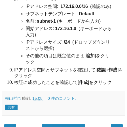
IPアドレス空間:
172.16.0.0/16
(確認のみ)
サブネットテンプレート:
Default
名前:
subnet-1
(キーボードから入力)
開始アドレス:
172.16.1.0
(キーボードから
入力)
IPアドレスサイズ:
/24
(ドロップダウンリ
ストから選択)
その他の項目は既定値のまま[
追加
]をクリ
ック
IPアドレス空間とサブネットを確認して[
確認+作成
]を
クリック
検証に成功したことを確認して[
作成
]をクリック
横山哲也
時刻:
15:08
0 件のコメント:
共有