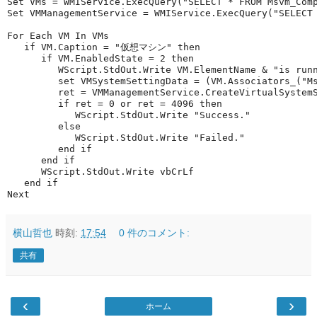
Set VMs = WMIService.ExecQuery("SELECT * FROM Msvm_Com
Set VMManagementService = WMIService.ExecQuery("SELECT
For Each VM In VMs
   if VM.Caption = "仮想マシン" then
      if VM.EnabledState = 2 then 
         WScript.StdOut.Write VM.ElementName & "is run
         set VMSystemSettingData = (VM.Associators_("M
         ret = VMManagementService.CreateVirtualSystem
         if ret = 0 or ret = 4096 then 
            WScript.StdOut.Write "Success."  
         else 
            WScript.StdOut.Write "Failed." 
         end if 
      end if
      WScript.StdOut.Write vbCrLf 
   end if 
Next
横山哲也
時刻:
17:54
0 件のコメント:
共有
‹
›
ホーム