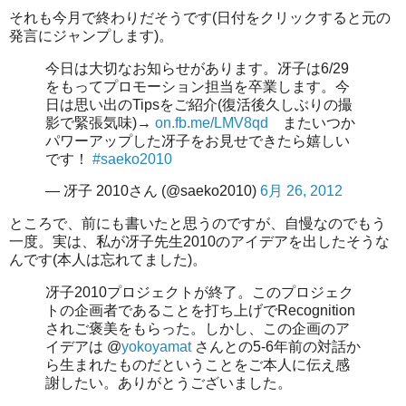
それも今月で終わりだそうです(日付をクリックすると元の
発言にジャンプします)。
今日は大切なお知らせがあります。冴子は6/29
をもってプロモーション担当を卒業します。今
日は思い出のTipsをご紹介(復活後久しぶりの撮
影で緊張気味)→
on.fb.me/LMV8qd
またいつか
パワーアップした冴子をお見せできたら嬉しい
です！
#saeko2010
— 冴子 2010さん (@saeko2010)
6月 26, 2012
ところで、前にも書いたと思うのですが、自慢なのでもう
一度。実は、私が冴子先生2010のアイデアを出したそうな
んです(本人は忘れてました)。
冴子2010プロジェクトが終了。このプロジェク
トの企画者であることを打ち上げでRecognition
されご褒美をもらった。しかし、この企画のア
イデアは @
yokoyamat
さんとの5-6年前の対話か
ら生まれたものだということをご本人に伝え感
謝したい。ありがとうございました。