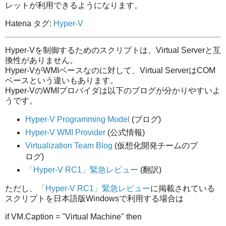
レットが利用できるようになります。
Hatena タグ:
Hyper-V
Hyper-Vを制御するためのスクリプトは、Virtual Serverと互
換性がありません。
Hyper-VがWMIベースなのに対して、Virtual ServerはCOM
ベースという違いもあります。
Hyper-VのWMIプロバイダは以下のブログが分かりやすいよ
うです。
Hyper-V Programming Model
(ブログ)
Hyper-V WMI Provider
(公式情報)
Virtualization Team Blog
(仮想化開発チームのブ
ログ)
「Hyper-V RC1」緊急レビュー
(翻訳)
ただし、
「Hyper-V RC1」緊急レビュー
に掲載されている
スクリプトを日本語版Windowsで利用する場合は
if VM.Caption = "Virtual Machine" then