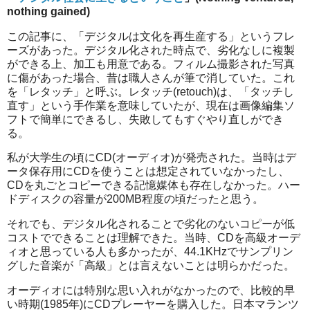
nothing gained)
この記事に、「デジタルは文化を再生産する」というフレ
ーズがあった。デジタル化された時点で、劣化なしに複製
ができる上、加工も用意である。フィルム撮影された写真
に傷があった場合、昔は職人さんが筆で消していた。これ
を「レタッチ」と呼ぶ。レタッチ(retouch)は、「タッチし
直す」という手作業を意味していたが、現在は画像編集ソ
フトで簡単にできるし、失敗してもすぐやり直しができ
る。
私が大学生の頃にCD(オーディオ)が発売された。当時はデ
ータ保存用にCDを使うことは想定されていなかったし、
CDを丸ごとコピーできる記憶媒体も存在しなかった。ハー
ドディスクの容量が200MB程度の頃だったと思う。
それでも、デジタル化されることで劣化のないコピーが低
コストでできることは理解できた。当時、CDを高級オーデ
ィオと思っている人も多かったが、44.1KHzでサンプリン
グした音楽が「高級」とは言えないことは明らかだった。
オーディオには特別な思い入れがなかったので、比較的早
い時期(1985年)にCDプレーヤーを購入した。日本マランツ