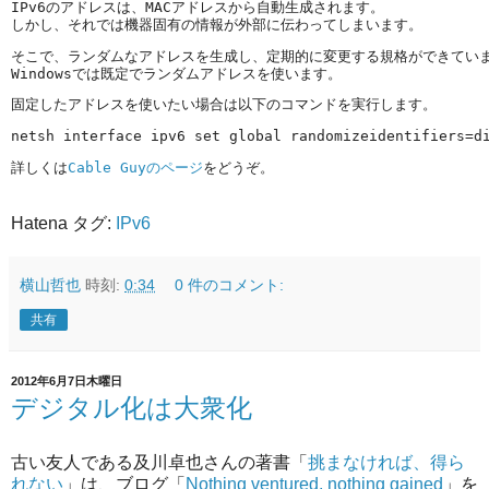
IPv6のアドレスは、MACアドレスから自動生成されます。
しかし、それでは機器固有の情報が外部に伝わってしまいます。
そこで、ランダムなアドレスを生成し、定期的に変更する規格ができてい
Windowsでは既定でランダムアドレスを使います。
固定したアドレスを使いたい場合は以下のコマンドを実行します。
netsh interface ipv6 set global randomize­identifiers=d
詳しくは
Cable Guyのページ
をどうぞ。
Hatena タグ:
IPv6
横山哲也
時刻:
0:34
0 件のコメント:
共有
2012年6月7日木曜日
デジタル化は大衆化
古い友人である及川卓也さんの著書「
挑まなければ、得ら
れない
」は、ブログ「
Nothing ventured, nothing gained
」を