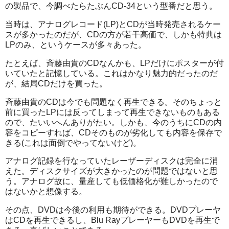
の製品で、今調べたらたぶんCD-34という型番だと思う。
当時は、アナログレコード(LP)とCDが当時発売されるケー
スが多かったのだが、CDの方が若干高価で、しかも特典は
LPのみ、というケースが多々あった。
たとえば、斉藤由貴のCDなんかも、LPだけにポスターが付
いていたと記憶している。これはかなり魅力的だったのだ
が、結局CDだけを買った。
斉藤由貴のCDは今でも問題なく再生できる。そのちょっと
前に買ったLPには反ってしまって再生できないものもある
ので、たいいへんありがたい。しかも、今のうちにCDの内
容をコピーすれば、CDそのものが劣化しても内容を保存で
きる(これは面倒でやってないけど)。
アナログ記録を行なっていたレーザーディスクは完全に消
えた。ディスクサイズが大きかったのが問題ではないと思
う。アナログ故に、量産しても低価格化が難しかったので
はないかと想像する。
その点、DVDは今後の利用も期待ができる。DVDプレーヤ
はCDを再生できるし、Blu RayプレーヤーもDVDを再生で