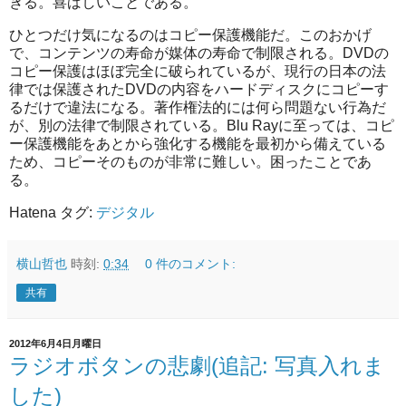
きる。喜ばしいことである。
ひとつだけ気になるのはコピー保護機能だ。このおかげ
で、コンテンツの寿命が媒体の寿命で制限される。DVDの
コピー保護はほぼ完全に破られているが、現行の日本の法
律では保護されたDVDの内容をハードディスクにコピーす
るだけで違法になる。著作権法的には何ら問題ない行為だ
が、別の法律で制限されている。Blu Rayに至っては、コピ
ー保護機能をあとから強化する機能を最初から備えている
ため、コピーそのものが非常に難しい。困ったことであ
る。
Hatena タグ:
デジタル
横山哲也
時刻:
0:34
0 件のコメント:
共有
2012年6月4日月曜日
ラジオボタンの悲劇(追記: 写真入れま
した)