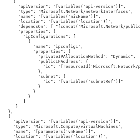
    {

      "apiVersion": "[variables('api-version')]",

      "type": "Microsoft.Network/networkInterfaces",

      "name": "[variables('nicName')]",

      "location": "[variables('location')]",

      "dependsOn": [ "[concat('Microsoft.Network/public
      "properties": {

        "ipConfigurations": [

          {

            "name": "ipconfig1",

            "properties": {

              "privateIPAllocationMethod": "Dynamic",

              "publicIPAddress": {

                "id": "[resourceId('Microsoft.Network/p
              },

              "subnet": {

                "id": "[variables('subnetRef')]"

              }

            }

          }

        ]

     }

  },

  {

    "apiVersion": "[variables('api-version')]",

    "type": "Microsoft.Compute/virtualMachines",

    "name": "[parameters('vmName')]",

    "location": "[variables('location')]",
