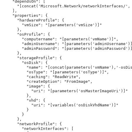
    "dependsOn": [

      "[concat('Microsoft.Network/networkInterfaces/', 
    ],

    "properties": {

      "hardwareProfile": {

        "vmSize": "[parameters('vmSize')]"

      },

      "osProfile": {

        "computername": "[parameters('vmName')]",

        "adminUsername": "[parameters('adminUsername')]
        "adminPassword": "[parameters('adminPassword')]
      },

      "storageProfile": {

        "osDisk": {

          "name": "[concat(parameters('vmName'),'-osDis
          "osType": "[parameters('osType')]",

          "caching": "ReadWrite",

          "createOption": "FromImage",

          "image": {

            "uri": "[parameters('osMasterImageUri')]"

          },

          "vhd": {

            "uri": "[variables('osDiskVhdName')]"

          }

        }

      },

      "networkProfile": {

        "networkInterfaces": [
