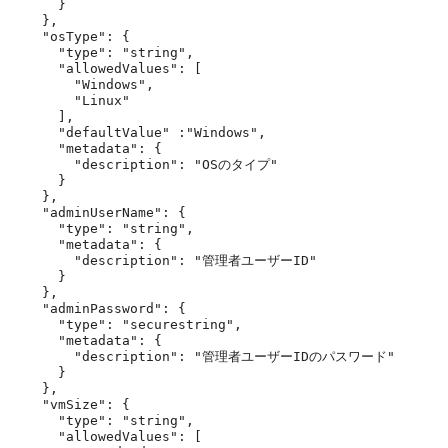
      }

    },

    "osType": {

      "type": "string",

      "allowedValues": [

        "Windows",

        "Linux"

      ],

      "defaultValue" :"Windows",

      "metadata": {

        "description": "OSのタイプ"

      }

    },

    "adminUserName": {

      "type": "string",

      "metadata": {

        "description": "管理者ユーザーID"

      }

    },

    "adminPassword": {

      "type": "securestring",

      "metadata": {

        "description": "管理者ユーザーIDのパスワード"

      }

    },

    "vmSize": {

      "type": "string",

      "allowedValues": [
