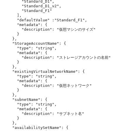
        "Standard_D1",

        "Standard_D1_v2",

        "Standard_F1"

      ],

      "defaultValue" :"Standard_F1",

      "metadata": {

        "description": "仮想マシンのサイズ"

      }

    },

    "StorageAccountName": {

      "type": "string",

      "metadata": {

        "description": "ストレージアカウントの名前"

      }

    },

    "existingVirtualNetworkName": {

      "type": "string",

      "metadata": {

        "description": "仮想ネットワーク"

      }

    },

    "subnetName": {

      "type": "string",

      "metadata": {

        "description": "サブネット名"

      }

    },

    "availabilitySetName": {
