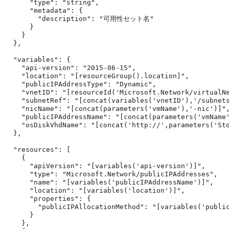
      "type": "string",

      "metadata": {

        "description": "可用性セット名"

      }

    }

  },

  "variables": {

    "api-version": "2015-06-15",

    "location": "[resourceGroup().location]",

    "publicIPAddressType": "Dynamic",

    "vnetID": "[resourceId('Microsoft.Network/virtualNe
    "subnetRef": "[concat(variables('vnetID'),'/subnets
    "nicName": "[concat(parameters('vmName'),'-nic')]",
    "publicIPAddressName": "[concat(parameters('vmName'
    "osDiskVhdName": "[concat('http://',parameters('Sto
  },

  "resources": [

    {

      "apiVersion": "[variables('api-version')]",

      "type": "Microsoft.Network/publicIPAddresses",

      "name": "[variables('publicIPAddressName')]",

      "location": "[variables('location')]",

      "properties": {

        "publicIPAllocationMethod": "[variables('public
      }

    },
