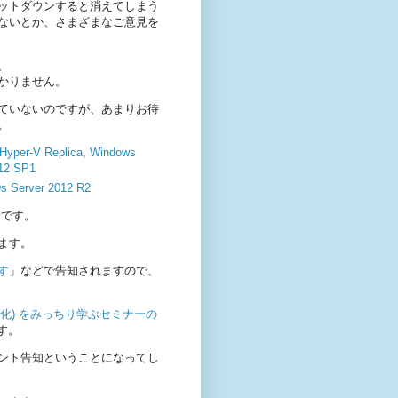
ットダウンすると消えてしまう
ないとか、さまざまなご意見を
、
かりません。
ていないのですが、あまりお待
。
 Hyper-V Replica, Windows
012 SP1
ws Server 2012 R2
お話です。
ます。
す
」などで告知されますので、
仮想化) をみっちり学ぶセミナーの
す。
ント告知ということになってし