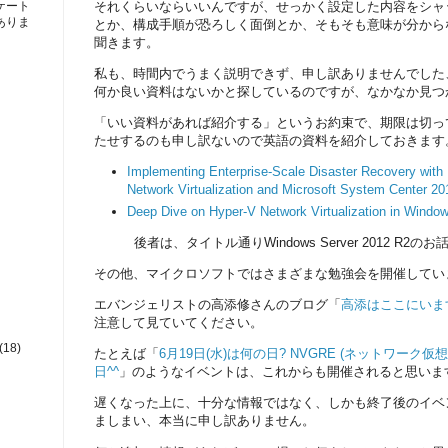
それくらいならいいんですが、せっかく設定した内容をシャ
ケート
ありま
とか、構成手順が恐ろしく面倒とか、そもそも意味が分から
聞きます。
私も、時間内でうまく説明できず、申し訳ありませんでした
何か良い資料はないかと探しているのですが、なかなか見つ
「いい資料があれば紹介する」というお約束で、期限は切っ
たせするのも申し訳ないので英語の資料を紹介しておきます
Implementing Enterprise-Scale Disaster Recovery with
Network Virtualization and Microsoft System Center 2
Deep Dive on Hyper-V Network Virtualization in Windo
後者は、タイトル通りWindows Server 2012 R2の
その他、マイクロソフトではさまざまな勉強会を開催してい
エバンジェリストの高添修さんのブログ「
高添はここにいま
注意して見ていてください。
(18)
たとえば「
6月19日(水)は何の日? NVGRE (ネットワーク
日^^
」のようなイベントは、これからも開催されると思いま
遅くなった上に、十分な情報ではなく、しかも終了後のイベ
ましまい、本当に申し訳ありません。