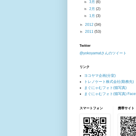
►
3月
(6)
►
2月
(2)
►
1月
(3)
►
2012
(34)
►
2011
(53)
Twitter
@yokoyamatさんのツイート
リンク
ヨコヤマ企画(分室)
トレノケート株式会社(勤務先)
まぐにゃむフォト(猫写真)
まぐにゃむフォト(猫写真) Faceb
スマートフォン
携帯サイト