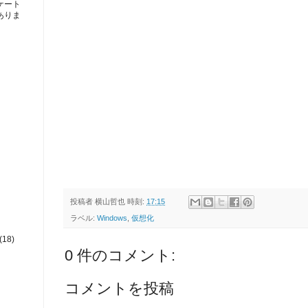
ケート
ありま
投稿者
横山哲也
時刻:
17:15
ラベル:
Windows
,
仮想化
(18)
0 件のコメント:
コメントを投稿