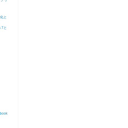
スクリ
化と
 7と
ook