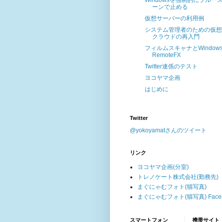
Windowsを強制的にブルー
ーンで止める
仮想サーバーの利用例
システム管理者のための仮想
クラウドの再入門
フィルムスキャナとWindows
RemoteFX
Twitter連係のテスト
ヨコヤマ企画
はじめに
Twitter
@yokoyamatさんのツイート
リンク
ヨコヤマ企画(分室)
トレノケート株式会社(勤務先)
まぐにゃむフォト(猫写真)
まぐにゃむフォト(猫写真) Faceb
スマートフォン
携帯サイト