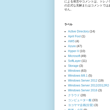
による発言やコメントは、トレノ
の正式な見解またはコメントでは
せん。
ラベル
Active Directory
(14)
April Fool
(1)
AWS
(4)
Azure
(47)
Hyper-V
(10)
Microsoft
(49)
SoftLayer
(11)
Storage
(3)
Windows
(63)
Windows 8/8.1
(5)
Windows Server 2012
(19)
Windows Server 2012/2012R2
Windows Server 2016
(3)
クラウド
(28)
コンピュータ一般
(33)
ヨコヤマ企画(分室)
(3)