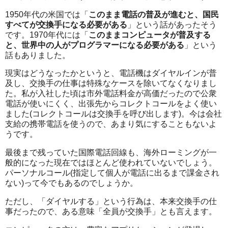
1950年代の米国では「
このまま電話の普及が進むと、国民
すべてが交換手になる必要がある
」という話があったそう
です。1970年代には「
このままコンピュータが普及する
と、世界中の人がプログラマーになる必要がある
」という
話もありました。
現実はどうなったかというと、電話機はダイヤルインが普
及し、交換手の仕事は特殊なケースを除いてなくなりまし
た。私が入社した頃は市外電話料金が高価だったので公衆
電話が使いにくく、出張先からコレクトコールをよく使い
ました(コレクトコールは交換手を呼び出します)。今は会社
支給の携帯電話を使うので、あまり気にすることもないよ
うです。
最後まで残っていた国際電話回線も、海外ローミングが一
般的になった現在ではほとんど使われていないでしょう。
パーソナルコール(指定して個人が電話に出るまで課金され
ない)って今でもあるのでしょうか。
ただし、「ダイヤルする」という行為は、本来交換手の仕
事だったので、ある意味「全員が交換手」とも言えます。