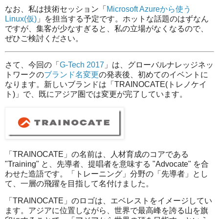
なお、私は技術セッション「
Microsoft Azureから使う
Linux(仮)
」を担当する予定です。ホットな話題のはずなん
ですが、集客が少なすぎると、私の立場がなくなるので、
ぜひご検討ください。
さて、今回の「
G-Tech 2017
」は、グローバルナレッジネッ
トワークの
ブランド名変更
の発表後、初めてのイベントに
なります。新しいブランドは「TRAINOCATE(トレノケイ
ト)」で、既にアジア圏では変更が完了しています。
「TRAINOCATE」の名前は、人材育成のコアである
"Training" と、先導者、提唱者を意味する "Advocate" を合
わせた造語です。「トレーニング」分野の「先導者」とし
て、一層の飛躍を目指して名付けました。
「TRAINOCATE」のロゴは、エベレストをイメージしてい
ます。アジアに位置しながら、世界で最高峰を誇る山を旗