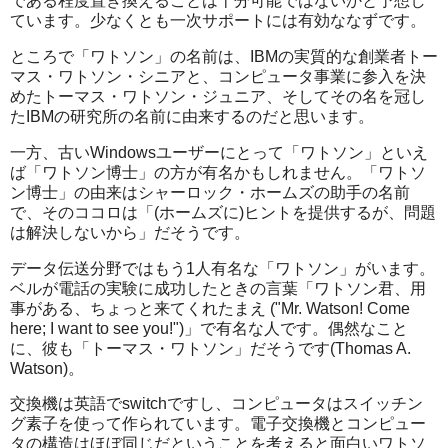
である程度置き換えることは十分可能ではないかと予想し
ています。少なくとも一次サポートには有効ななずです。
ところで「ワトソン」の名前は、IBMの実質的な創業者トー
マス・ワトソン・シニアと、コンピュータ事業に参入を決
めたトーマス・ワトソン・ジュニア、そしてその名を冠し
たIBMの研究所の名前に由来するのだと思います。
一方、古いWindowsユーザーにとって「ワトソン」といえ
ば「ワトソン博士」の方が有名かもしれません。「ワトソ
ン博士」の由来はシャーロック・ホームズの助手の名前
で、そのココロは「(ホームズに)ヒントを提供するが、問題
は解決しないから」だそうです。
データ伝送分野ではもう1人有名な「ワトソン」がいます。
ベルが電話の実験に成功したときの言葉「ワトソン君、用
事がある、ちょっと来てくれたまえ ("Mr. Watson! Come
here; I want to see you!")」で有名な人です。偶然なこと
に、彼も「トーマス・ワトソン」だそうです(Thomas A.
Watson)。
交換機は英語でswitchですし、コンピュータはスイッチン
グ素子を使って作られています。電子交換機とコンピュー
タの構造はほぼ同じだということを考えると面白いワトソ