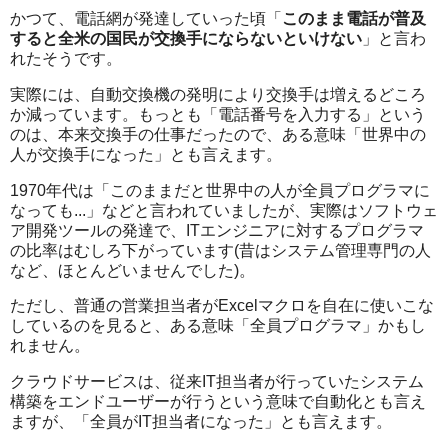
かつて、電話網が発達していった頃「
このまま電話が普及
すると全米の国民が交換手にならないといけない
」と言わ
れたそうです。
実際には、自動交換機の発明により交換手は増えるどころ
か減っています。もっとも「電話番号を入力する」という
のは、本来交換手の仕事だったので、ある意味「世界中の
人が交換手になった」とも言えます。
1970年代は「このままだと世界中の人が全員プログラマに
なっても...」などと言われていましたが、実際はソフトウェ
ア開発ツールの発達で、ITエンジニアに対するプログラマ
の比率はむしろ下がっています(昔はシステム管理専門の人
など、ほとんどいませんでした)。
ただし、普通の営業担当者がExcelマクロを自在に使いこな
しているのを見ると、ある意味「全員プログラマ」かもし
れません。
クラウドサービスは、従来IT担当者が行っていたシステム
構築をエンドユーザーが行うという意味で自動化とも言え
ますが、「全員がIT担当者になった」とも言えます。