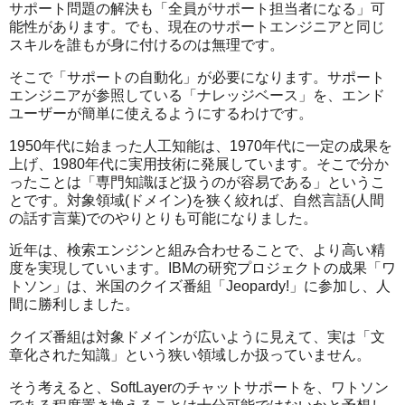
サポート問題の解決も「全員がサポート担当者になる」可
能性があります。でも、現在のサポートエンジニアと同じ
スキルを誰もが身に付けるのは無理です。
そこで「サポートの自動化」が必要になります。サポート
エンジニアが参照している「ナレッジベース」を、エンド
ユーザーが簡単に使えるようにするわけです。
1950年代に始まった人工知能は、1970年代に一定の成果を
上げ、1980年代に実用技術に発展しています。そこで分か
ったことは「専門知識ほど扱うのが容易である」というこ
とです。対象領域(ドメイン)を狭く絞れば、自然言語(人間
の話す言葉)でのやりとりも可能になりました。
近年は、検索エンジンと組み合わせることで、より高い精
度を実現していいます。IBMの研究プロジェクトの成果「ワ
トソン」は、米国のクイズ番組「Jeopardy!」に参加し、人
間に勝利しました。
クイズ番組は対象ドメインが広いように見えて、実は「文
章化された知識」という狭い領域しか扱っていません。
そう考えると、SoftLayerのチャットサポートを、ワトソン