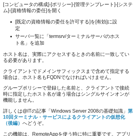
[コンピュータの構成]-[ポリシー]-[管理テンプレート]-[システ
ム]-[資格情報の委任]を開く
[既定の資格情報の委任を許可する]を[有効]に設
定
サーバ一覧に「termsrv/ターミナルサーバのホス
ト名」を追加
ホスト名は、実際にアクセスするときの名前に一致してい
る必要があります。
クライアントでドメインサフィックスまで含めて指定する
場合は、ホスト名もFQDNでなければいけません。
グループポリシーで登録した名前と、クライアントで接続
時に指定したホスト名が違う場合はシングルサインオンが
機能しません。
詳しくは@ITの記事「Windows Server 2008の基礎知識」
第
10回ターミナル・サービスによるクライアントの仮想化
（後編）
へどうぞ。
この機能は、RemoteAppを使う時に特に重要です。アプリ